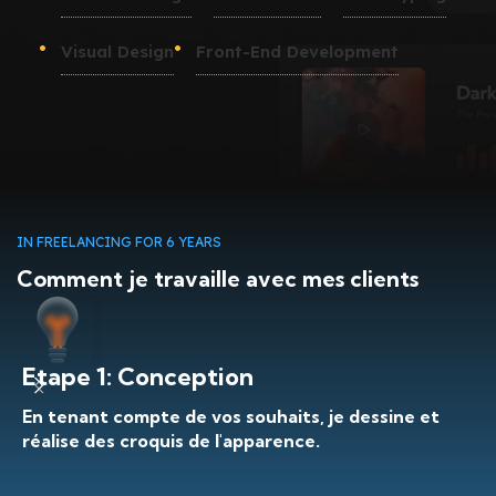
Visual Design
Front-End Development
IN FREELANCING FOR 6 YEARS
Comment je travaille avec mes clients
Etape 1: Conception
En tenant compte de vos souhaits, je dessine et
L
réalise des croquis de l'apparence.
v
D