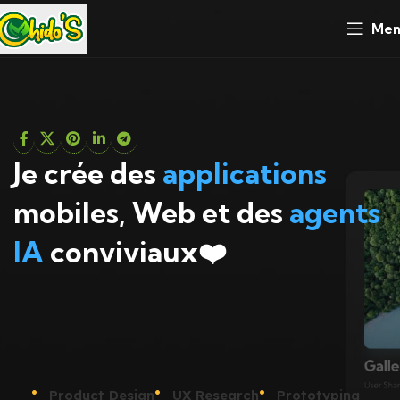
Men
Je crée des
applications
mobiles, Web et des
agents
IA
conviviaux❤️
Product Design
UX Research
Prototyping