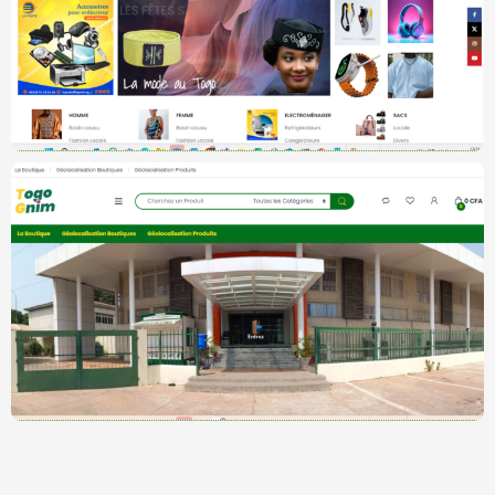
Projet Galatii (Market Place)
MarketPlace
Assiyeyeme – The official market place of
Togo
MarketPlace