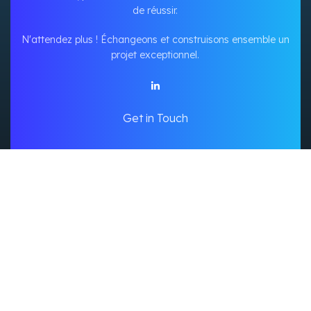
de réussir.
N'attendez plus ! Échangeons et construisons ensemble un
projet exceptionnel.
Get in Touch
Accueil
Outils Intelligents
Portfolio
Mon Compte
Mon Panier
Politique De Confidentialité
Created By Chido's Copyright
2025