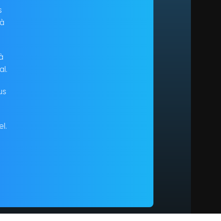
s
 à
à
al.
us
l.