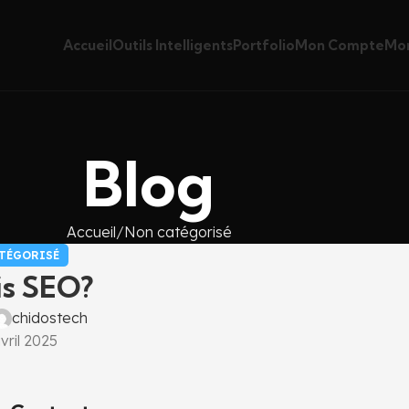
Accueil
Outils Intelligents
Portfolio
Mon Compte
Mon
Blog
Accueil
Non catégorisé
TÉGORISÉ
is SEO?
chidostech
vril 2025