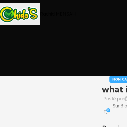
Rachid MENSAH
NON CA
what 
Posté par
Sur 3 a
0