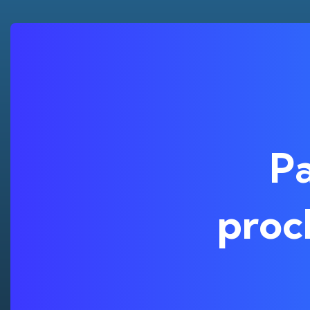
Pa
proc