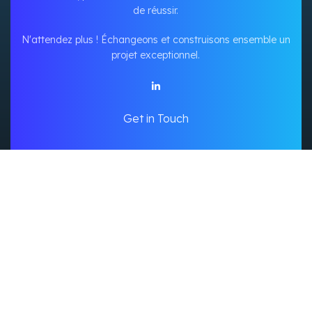
de réussir.
N'attendez plus ! Échangeons et construisons ensemble un
projet exceptionnel.
Get in Touch
Accueil
Outils Intelligents
Portfolio
Mon Compte
Mon Panier
Politique De Confidentialité
Created By Chido's Copyright
2025