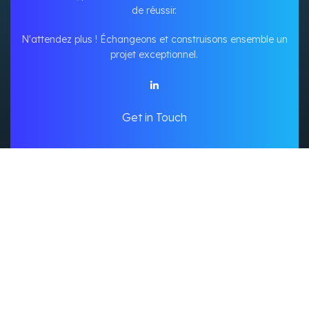
de réussir.
N'attendez plus ! Échangeons et construisons ensemble un
projet exceptionnel.
Get in Touch
Accueil
Outils Intelligents
Portfolio
Mon Compte
Mon Panier
Politique De Confidentialité
Created By Chido's Copyright
2025